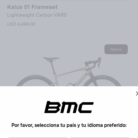
Kaius 01 Frameset
Lightweight Carbon VAR0
USD 4,499.00
Nuevo
Únete a la Comunidad BMC
Por favor, selecciona tu país y tu idioma preferido:
Al enviar su dirección de correo electrónico, acepta nuestras
condiciones de uso
.