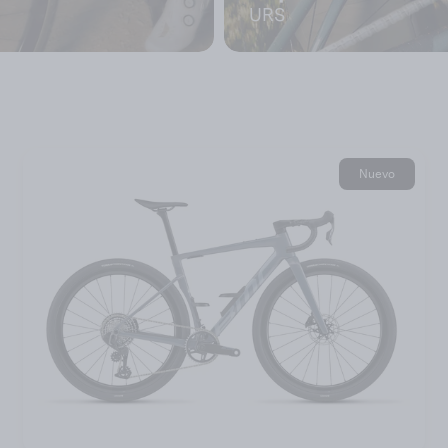
URS
Ordenar
Nuevo