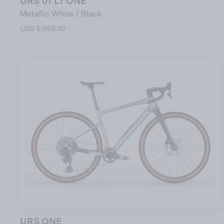
URS 01 LT ONE
Metallic White / Black
USD 5,999.00
URS ONE