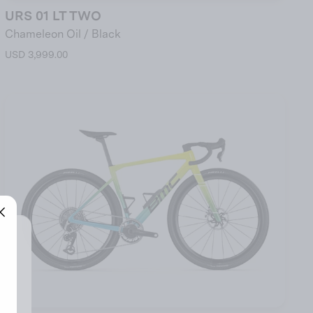
URS 01 LT TWO
Chameleon Oil / Black
USD 3,999.00
"Cerrar
(esc)"
"Cerrar
(esc)"